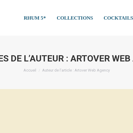
RHUM 5*
COLLECTIONS
COCKTAILS
S DE L’AUTEUR :
ARTOVER WEB
Vous êtes ici :
Accueil
Auteur de l’article : Artover Web Agency