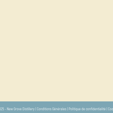
hemin parcouru. Plus d’une quinzaine de rhums uniques se retrouve dans 5 Collect
 du monde… L’Aventure commence en 2003. New Grove a le bonheur de…
25 - New Grove Distillery |
Conditions Générales
|
Politique de confidentialité
|
Coo